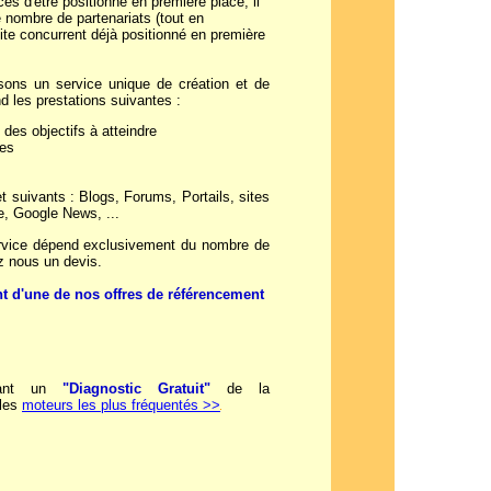
es d'être positionné en première place, il
 nombre de partenariats (tout en
site concurrent déjà positionné en première
ons un service unique de création et de
d les prestations suivantes :
 des objectifs à atteindre
res
 suivants : Blogs, Forums, Portails, sites
e, Google News, ...
rvice dépend exclusivement du nombre de
z nous un devis.
 d'une de nos offres de référencement
nant un
"Diagnostic Gratuit"
de la
 les
moteurs les plus fréquentés >>