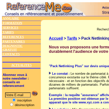
ANNUAIRE
FORMATION
SERVICES
Recherc
TARIFS
REFERENCES
Accueil
>
Tarifs
> Pack Netlinkin
PARTENAIRES
DIAGNOSTIC
Nous vous proposons une form
GRATUIT
durablement l'audience de votre 
CONTACTS
ACTUALITES
"
Pack Netlinking Plus" sur devis uniq
Le constat :
Le nombre de partenariat à
Abonnez vous à
concurrence existante sur le thème ciblé. P
notre newsletter :
nécessaire - et en fonction des objectifs du
conseils en
dizaines de milliers de partenariats. Parf
referencement
partenariats suffisent.
Exemple : la requête "assurance" affich
La première position est obtenue par le
inscription
apparait que le site www.xyz.com a cons
désinscription