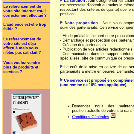
La solution :
Afin d'augmenter les chanc
est nécessaire d'obtenir au moins le même
Le referencement de
respectant des critères de qualité) que le 
votre site internet est-il
position.
correctement effectué ?
Notre proposition
: Nous vous propos
L'audience est-elle trop
suivi des partenariats. Ce service compren
faible ?
- Etude préalable incluant notre proposition
Le referencement de
- Démarchage et prospection des partenai
votre site est déjà
- Création des partenariats
effectué mais vous
- Publication de vos articles rédactionnels
n'êtes pas satisfait ?
- Communication dans les supports internet
spécialisés, site de communiqué de press
Vous voulez vendre
Le coût de la mise en oeuvre de ce se
plus de produits et
partenariats à mettre en oeuvre. Demande
services ?
Ce service est proposé en complément
(une remise de 10% sera appliquée).
Demandez nous dès mainte
position actuelle de votre site dans
Conditions Générales